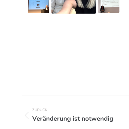
Kommentarnavigation
ZURÜCK
Veränderung ist notwendig
Vorheriger
Beitrag: